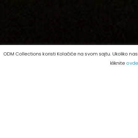
ODM Collections koristi Kolačiće na svom sajtu. Ukoliko nast
kliknite
ovd