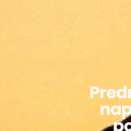
Pred
nap
po