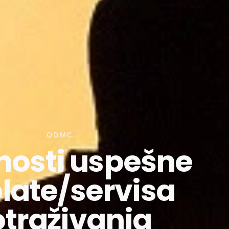
ODMC
nosti uspešne
late/servisa
traživanja