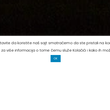
avite da koristite naš sajt smatraćemo da ste pristali na kori
e
za više informacija o tome čemu služe Kolačići i kako ih možet
OK
ODMC
Naplata više n