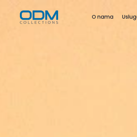
O nama
Uslug