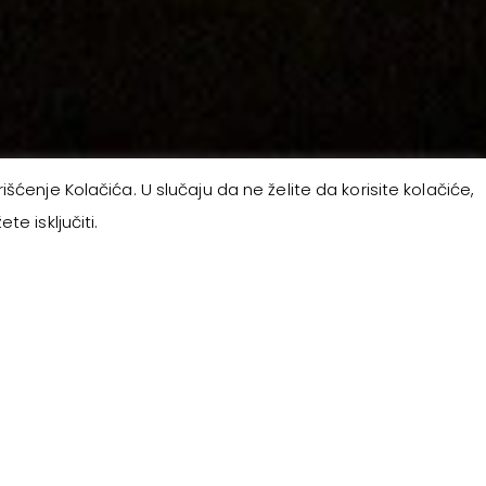
šćenje Kolačića. U slučaju da ne želite da korisite kolačiće,
e isključiti.
ije